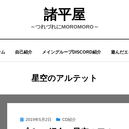
諸平屋
～つれづれにMOROMORO～
ーム
自己紹介
メイングループDISCORD紹介
遊んだエ
タグ
:
星空のアルテット
投
2019年5月2日
CD紹介
稿