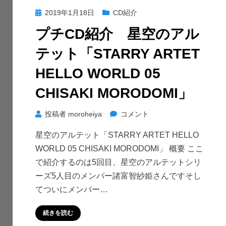
「Daydream
投
2019年1月18日
CD紹介
Flowers」
稿
に
プチCD紹介 星空のアル
日:
テット「STARRY ARTET
HELLO WORLD 05
CHISAKI MORODOMI」
プ
投稿者
moroheiya
コメント
チ
星空のアルテット「STARRY ARTET HELLO
CD
WORLD 05 CHISAKI MORODOMI」 概要 ここ
紹
で紹介するのは5回目、星空のアルテットシリ
介
ーズ5人目のメンバー諸富智紗姫さんですそし
星
てついにメンバー…
空
の
続きを読む
ア