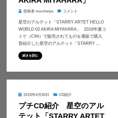
AKIRA MIYAHARA」
に
プ
投稿者
moroheiya
コメント
チ
星空のアルテット「STARRY ARTET HELLO
CD
WORLD 02 AKIRA MIYAHARA」 2018年夏コ
紹
ミケ（C94）で販売されてものを通販で購入
介
昔紹介した星空のアルテット「STARRY …
星
空
続きを読む
の
ア
ル
テ
ッ
ト
投
2018年4月30日
CD紹介
「STARRY
稿
ARTET
プチCD紹介 星空のアル
日:
HELLO
テット「STARRY ARTET
WORLD