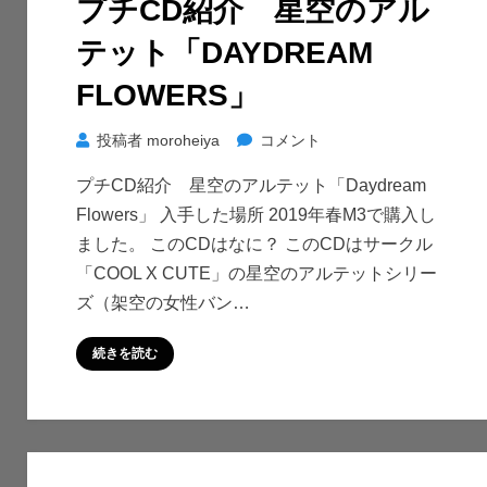
プチCD紹介 星空のアル
日:
テット「DAYDREAM
FLOWERS」
プ
投稿者
moroheiya
コメント
チ
プチCD紹介 星空のアルテット「Daydream
CD
Flowers」 入手した場所 2019年春M3で購入し
紹
ました。 このCDはなに？ このCDはサークル
介
「COOL X CUTE」の星空のアルテットシリー
星
ズ（架空の女性バン…
空
の
続きを読む
ア
ル
テ
ッ
ト