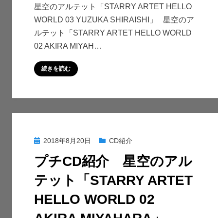
星空のアルテット「STARRY ARTET HELLO
CD
WORLD 03 YUZUKA SHIRAISHI」 星空のア
紹
ルテット「STARRY ARTET HELLO WORLD
介
02 AKIRA MIYAH…
星
空
続きを読む
の
ア
ル
テ
ッ
ト
投
2018年8月20日
CD紹介
「STARRY
稿
ARTET
プチCD紹介 星空のアル
日:
HELLO
テット「STARRY ARTET
WORLD
03
HELLO WORLD 02
YUZUKA
SHIRAISHI」