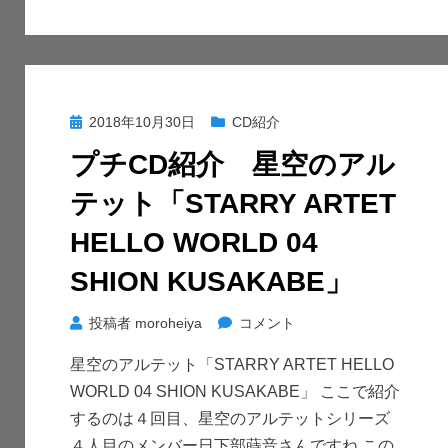
ル
テ
ッ
ト
「STARRY
投
2018年10月30日
CD紹介
ARTET
稿
HELLO
プチCD紹介 星空のアル
日:
WORLD
テット「STARRY ARTET
05
CHISAKI
HELLO WORLD 04
MORODOMI」
SHION KUSAKABE」
に
プ
投稿者
moroheiya
コメント
チ
星空のアルテット「STARRY ARTET HELLO
CD
WORLD 04 SHION KUSAKABE」 ここで紹介
紹
するのは４回目、星空のアルテットシリーズ
介
４人目のメンバー日下部蒔音さんですね この
星