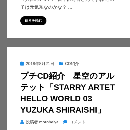
子は元気系なのかな？ …
空
の
続きを読む
ア
ル
テ
ッ
ト
「STARRY
投
2018年8月21日
CD紹介
ARTET
稿
HELLO
プチCD紹介 星空のアル
日:
WORLD
テット「STARRY ARTET
04
SHION
HELLO WORLD 03
KUSAKABE」
YUZUKA SHIRAISHI」
に
プ
投稿者
moroheiya
コメント
チ