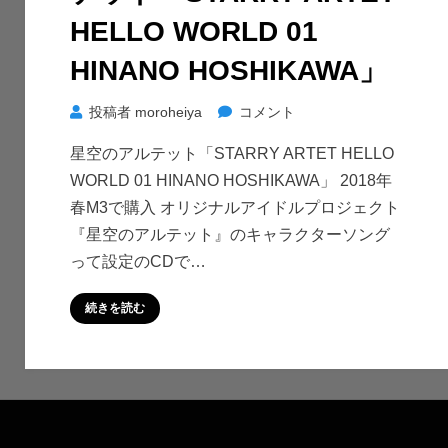
02
HELLO WORLD 01
AKIRA
HINANO HOSHIKAWA」
MIYAHARA」
に
プ
投稿者
moroheiya
コメント
チ
星空のアルテット「STARRY ARTET HELLO
CD
WORLD 01 HINANO HOSHIKAWA」 2018年
紹
春M3で購入 オリジナルアイドルプロジェクト
介
『星空のアルテット』のキャラクターソング
星
って設定のCDで…
空
の
続きを読む
ア
ル
テ
ッ
ト
「STARRY