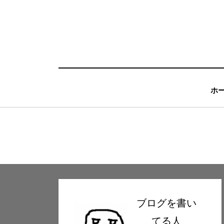
コ
ン
テ
ン
ツ
へ
ホ
移
動
す
る
ブログを書い
てる人