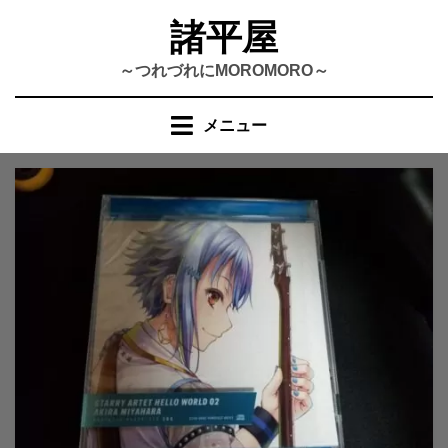
コ
諸平屋
ン
テ
～つれづれにMOROMORO～
ン
ツ
メニュー
へ
移
動
す
る