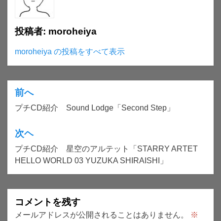
投稿者:
moroheiya
moroheiya の投稿をすべて表示
前へ
投
プチCD紹介 Sound Lodge「Second Step」
稿
ナ
次ヘ
ビ
プチCD紹介 星空のアルテット「STARRY ARTET
ゲ
HELLO WORLD 03 YUZUKA SHIRAISHI」
ー
シ
コメントを残す
ョ
メールアドレスが公開されることはありません。
※