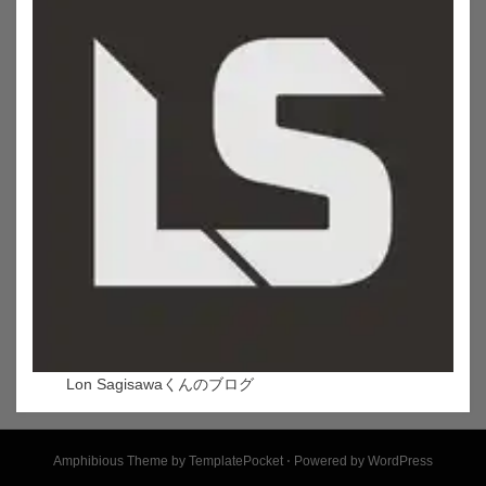
Lon Sagisawaくんのブログ
Amphibious Theme by
TemplatePocket
⋅
Powered by
WordPress