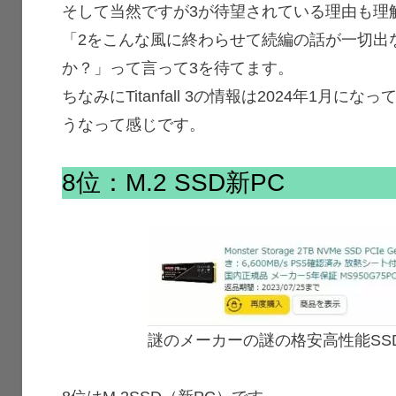
そして当然ですが3が待望されている理由も理
「2をこんな風に終わらせて続編の話が一切出
か？」って言って3を待てます。
ちなみにTitanfall 3の情報は2024年1月
うなって感じです。
8位：M.2 SSD新PC
謎のメーカーの謎の格安高性能SS