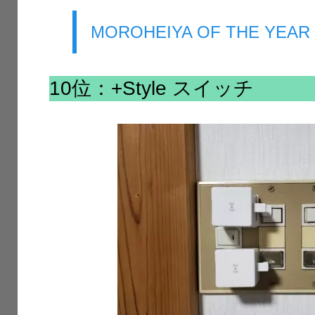
MOROHEIYA OF THE YEAR 
10位：+Style スイッチ