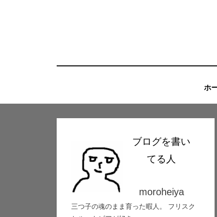
コ
ン
テ
ン
ツ
へ
ホ
移
動
す
ブログを書い
る
てる人
moroheiya
三つ子の魂のまま育った暇人。 フリスク