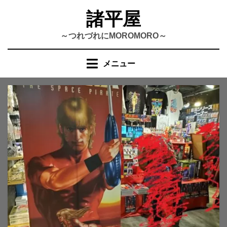
コ
諸平屋
ン
テ
～つれづれにMOROMORO～
ン
ツ
メニュー
へ
移
動
す
る