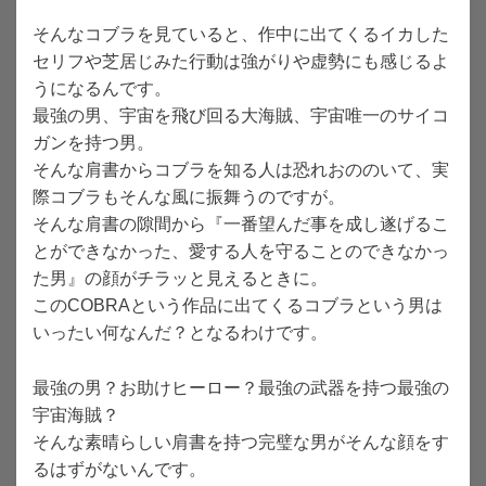
そんなコブラを見ていると、作中に出てくるイカした
セリフや芝居じみた行動は強がりや虚勢にも感じるよ
うになるんです。
最強の男、宇宙を飛び回る大海賊、宇宙唯一のサイコ
ガンを持つ男。
そんな肩書からコブラを知る人は恐れおののいて、実
際コブラもそんな風に振舞うのですが。
そんな肩書の隙間から『一番望んだ事を成し遂げるこ
とができなかった、愛する人を守ることのできなかっ
た男』の顔がチラッと見えるときに。
このCOBRAという作品に出てくるコブラという男は
いったい何なんだ？となるわけです。
最強の男？お助けヒーロー？最強の武器を持つ最強の
宇宙海賊？
そんな素晴らしい肩書を持つ完璧な男がそんな顔をす
るはずがないんです。