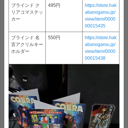
ブラインド ク
495円
https://store.hak
リアコマステッ
abanogarou.jp/
カー
view/item/0000
00015435
ブラインド 名
550円
https://store.hak
言アクリルキー
abanogarou.jp/
ホルダー
view/item/0000
00015438