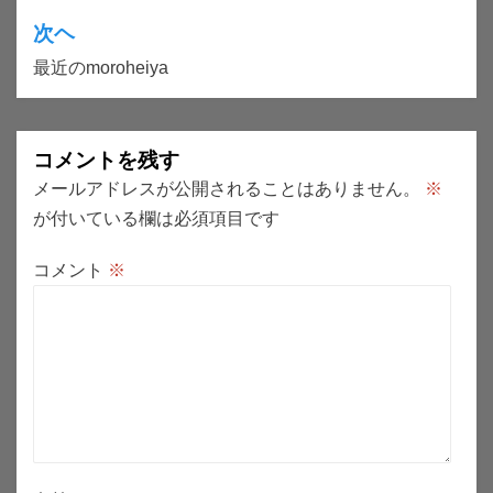
ナ
次ヘ
ビ
最近のmoroheiya
ゲ
ー
コメントを残す
シ
メールアドレスが公開されることはありません。
※
ョ
が付いている欄は必須項目です
ン
コメント
※