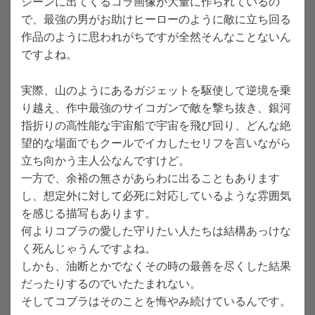
シーンに出てくるコラ画像が大量に作られているの
で、最強の男がお助けヒーローのように敵に立ち回る
作品のように思われがちですが全然そんなことないん
ですよね。
実際、山のようにあるガジェットを駆使して逆境を乗
り越え、作中最強のサイコガンで敵を撃ち抜き、銀河
指折りの高性能な宇宙船で宇宙を飛び回り、どんな絶
望的な場面でもクールでイカしたセリフを言いながら
立ち向かう主人公なんですけど。
一方で、余裕の無さがあらわに出ることもあります
し、想定外に対して必死に対応しているような雰囲気
を感じる描写もあります。
何よりコブラの愛した守りたい人たちは結構あっけな
く死んじゃうんですよね。
しかも、油断とかでなくその時の最善を尽くした結果
だったりするのでいたたまれない。
そしてコブラはそのことを悔やみ続けているんです。