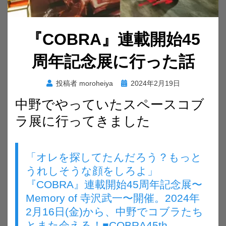
『COBRA』連載開始45
周年記念展に行った話
投
投稿者
moroheiya
2024年2月19日
稿
中野でやっていたスペースコブ
日:
ラ展に行ってきました
「オレを探してたんだろう？もっと
うれしそうな顔をしろよ」
『COBRA』連載開始45周年記念展〜
Memory of 寺沢武一〜開催。2024年
2月16日(金)から、中野でコブラたち
とまた会える！■COBRA45th