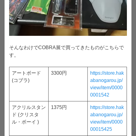
そんなわけでCOBRA展で買ってきたものがこちらで
す。
アートボード
3300円
https://store.hak
(コブラ)
abanogarou.jp/
view/item/0000
0001542
アクリルスタン
1375円
https://store.hak
ド (クリスタ
abanogarou.jp/
ル・ボーイ )
view/item/0000
00015425