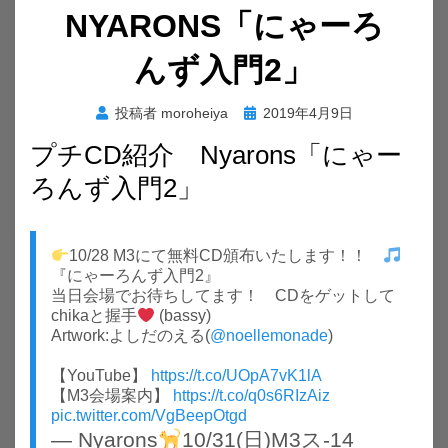
NYARONS「にゃーろ
んず入門2」
投
投稿者
moroheiya
2019年4月9日
稿
プチCD紹介 Nyarons「にゃー
日:
ろんず入門2」
10/28 M3にて無料CD頒布いたします！！
『にゃーろんず入門2』
当日会場でお待ちしてます！ CDをゲットして
chikaと握手
(bassy)
Artwork:よしだのえる(
@noellemonade
)
【YouTube】
https://t.co/UOpA7vK1lA
【M3会場案内】
https://t.co/q0s6RIzAiz
pic.twitter.com/VgBeepOtgd
— Nyarons
10/31(日)M3ス-14