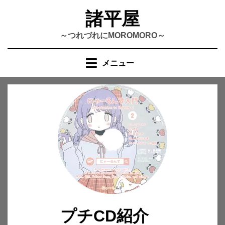
コ
諸平屋
ン
テ
～つれづれにMOROMORO～
ン
ツ
メニュー
へ
移
動
す
る
プチCD紹介