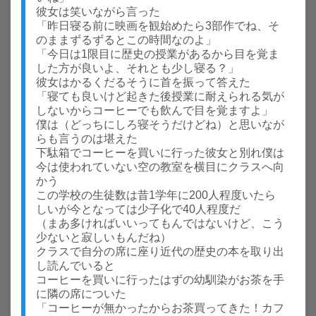
彼女は笑いながら言った
「昨日寝る前に映画を観始めたら3部作でね、そ
のままずるずるとこの時間なのよ」
「今日は1限目に歴史の授業があるから目を覚ま
した方が良いよ、それとも少し寝る？」
彼女はかるくだるそうに首を振って答えた
「寝ても良いけど起きた後授業に耐えられる気が
しないからコーヒーでも飲んで目を覚ますよ」
僕は（どっちにしろ寝そうだけどね）と思いなが
らも言うのは堪えた
下駄箱でコーヒーを買いに行った彼女と別れ僕は
今は使われていない空の教室を横目にクラスへ向
かう
この学校の生徒数は昔1学年に200人程度いたら
しいが今となっては少子化で40人程度だ
（まあ多ければいいってもんではないけど、こう
少ないと寂しいもんだね）
クラスで自分の席に座り近代の歴史の本を取り出
し読んでいると
コーヒーを買いに行ったはずの幼馴染がお茶を手
に隣の席についた
「コーヒーが無かったからお茶買ってきた！カフ