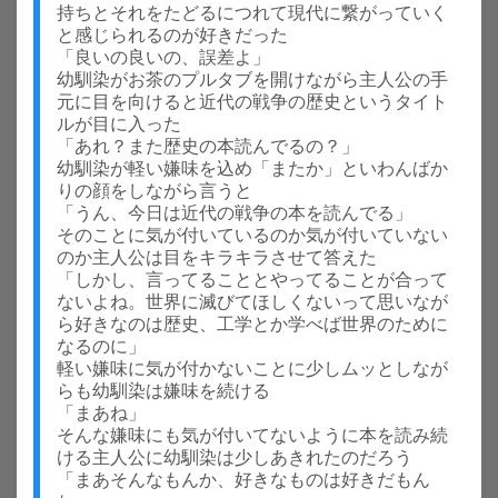
持ちとそれをたどるにつれて現代に繋がっていく
と感じられるのが好きだった
「良いの良いの、誤差よ」
幼馴染がお茶のプルタブを開けながら主人公の手
元に目を向けると近代の戦争の歴史というタイト
ルが目に入った
「あれ？また歴史の本読んでるの？」
幼馴染が軽い嫌味を込め「またか」といわんばか
りの顔をしながら言うと
「うん、今日は近代の戦争の本を読んでる」
そのことに気が付いているのか気が付いていない
のか主人公は目をキラキラさせて答えた
「しかし、言ってることとやってることが合って
ないよね。世界に滅びてほしくないって思いなが
ら好きなのは歴史、工学とか学べば世界のために
なるのに」
軽い嫌味に気が付かないことに少しムッとしなが
らも幼馴染は嫌味を続ける
「まあね」
そんな嫌味にも気が付いてないように本を読み続
ける主人公に幼馴染は少しあきれたのだろう
「まあそんなもんか、好きなものは好きだもん