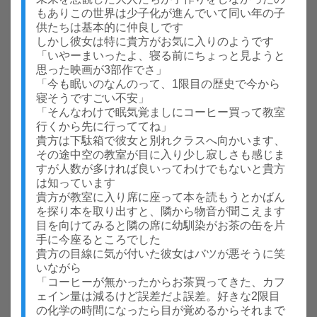
もありこの世界は少子化が進んでいて同い年の子
供たちは基本的に仲良しです
しかし彼女は特に貴方がお気に入りのようです
「いやーまいったよ、寝る前にちょっと見ようと
思った映画が3部作でさ」
「今も眠いのなんのって、1限目の歴史で今から
寝そうですごい不安」
「そんなわけで眠気覚ましにコーヒー買って教室
行くから先に行っててね」
貴方は下駄箱で彼女と別れクラスへ向かいます、
その途中空の教室が目に入り少し寂しさも感じま
すが人数が多ければ良いってわけでもないと貴方
は知っています
貴方が教室に入り席に座って本を読もうとかばん
を探り本を取り出すと、隣から物音が聞こえます
目を向けてみると隣の席に幼馴染がお茶の缶を片
手に今座るところでした
貴方の目線に気が付いた彼女はバツが悪そうに笑
いながら
「コーヒーが無かったからお茶買ってきた、カフ
ェイン量は減るけど誤差だよ誤差。好きな2限目
の化学の時間になったら目が覚めるからそれまで