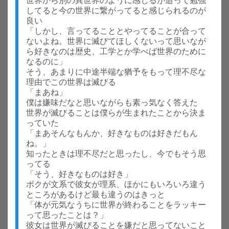
世界から別の異世界のように感じるが追って勉強
してると今の世界に繋がってると感じられるのが
良い
「しかし、言ってることとやってることが合って
ないよね。世界に滅びてほしくないって思いなが
ら好きなのは歴史、工学とか学べば世界のために
なるのに」
そう、あまりに中途半端な猶予をもって理不尽な
理由でこの世界は滅びる
「まあね」
僕は嫌味だなと思いながらも素っ気なく答えた
世界が滅びることは僕らが生まれたことから決ま
っていた
「まあそんなもんか、好きなものは好きだもん
ね。」
知ったときは理不尽だと思ったし、今でもそう思
ってる
「そう、好きなものは好き」
ボクが文系で彼女が理系、ほかにもいろいろ違う
ところがあるけど最も違うのはきっと
「体が元気なうちに世界が終わることをラッキー
って思ったことは？」
彼女は世界が滅びることを嫌だと思ってないこと