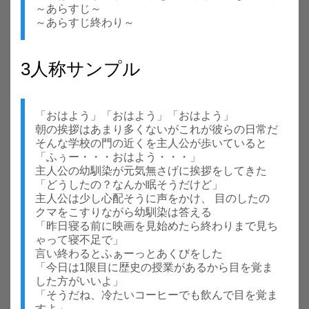
～あらすじ～
～あらすじ終わり～
3人称サンプル
「おはよう」「おはよう」「おはよう」
朝の挨拶はあまり多くないがこれが彼らの日常だ
そんな学校の門の近くを主人公が歩いていると
「ふぅー・・・おはよう・・・」
主人公の幼馴染が元気無さげに挨拶をしてきた
「どうしたの？なんか眠そうだけど」
主人公は少し心配そうに声をかけ、 目のしたの
クマをこすりながら幼馴染は答える
「昨日寝る前に映画を見始めたら終わりまで見ち
ゃって寝不足で」
言い終わるとふぁーっとあくびをした
「今日は1限目に歴史の授業があるから目を覚ま
した方がいいよ」
「そうだね、冷たいコーヒーでも飲んで目を覚ま
すよ」