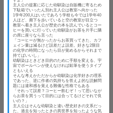
主人公の提案に応じた幼馴染は自販機に寄るため
下駄箱でいったん別れ主人公は教室へ向かった
1学年200人はいたであろう学校も今では1学年40
人ほど、廊下を歩いていると空の教室が目立つ
教室へ着き主人公が歴史の本を読んでいるとコー
ヒーを買いに行っていた幼馴染がお茶を片手に隣
の席に座りなら言った
「コーヒーが無かったからお茶買ってきた、カフ
ェイン量は減るけど誤差だよ誤差。好きな2限目
の化学の時間になったら目が覚めるからそれまで
持てばいいし」
幼馴染はときどき目的のために手順を変える、宇
宙でボールペンが使えなければ鉛筆を使うタイプ
ともいえる
そんな考えかただからか幼馴染は化学好きの理系
であった、逆に作者の気持ちを答えよ的な読解問
題には違和感を覚える難儀な性格でもある
「それって誤差？コーヒー飲むぞ！って思いなが
らお茶を買うって目的には合ってるけどそれで良
いの？」
主人公はそんな幼馴染と違い歴史好きの文系だっ
た、過去を知ったときの異世界を知ったような気