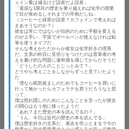
ェイン量は減るけど誤差だよ誤差」
「退屈な1限目の歴史を乗り越えれば化学の授業
で目が覚めるしそれまでの辛抱だしね」
（コーヒーと緑茶が誤差？カフェインで考えれば
まあそうなのか？）
彼女は常にではないが目的のために手順を変える
のが上手い、宇宙でボールペンが使えなければ鉛
筆を使うタイプだ
そんな考えかただからか彼女は化学好きの理系
だ、文系の科目に見切りをつけたのは昔筆者の考
えを書け的な問題に違和感を感じてからだそうだ
「どうしたの人のことじっとみて？」
どうやら考えごとをしながらずっと見ていたよう
だ
「僕なら眠気覚ましのためでもコーヒーを買いに
行って無かったらカフェラテを買うだろうなと思
って」
僕は照れ隠しのためにこんなことを言ったが彼女
の関心はもう他に移ったようだ
「あれ？また歴史の本を読んでるの？」
「うん、今日は近代の歴史の本を読んでる」
僕は歴史好きの文系だ、過去を学ぶとまるで今の