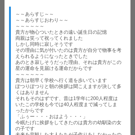
～～あらすじ～～
～～あらすじおわり～～
～～～～～～
貴方が物心ついたときの遠い誕生日の記憶
両親は笑って祝ってくれました
しかし同時に寂しそうです
その理由に気が付いたのは貴方が自分で物事を考
えられるようになったときでした
あのとき寂しそうだった理由、それは貴方がこの
星の運命を見届ける運命だからです
～～～～～～
貴方は朝早く学校へ行く道を歩いています
ぽつりぽつりと朝の挨拶は聞こえますが決して多
くはありません
それもそのはずです、昔は1学年に200人程度は
いたこの学校も今では40人程度まで減ってしま
ったからです
「ふぅー・・・おはよう・・・」
今眠たげに挨拶をしてきたのは貴方の幼馴染の女
の子です
未来を悲観した大人たちが子作りをしなかったの