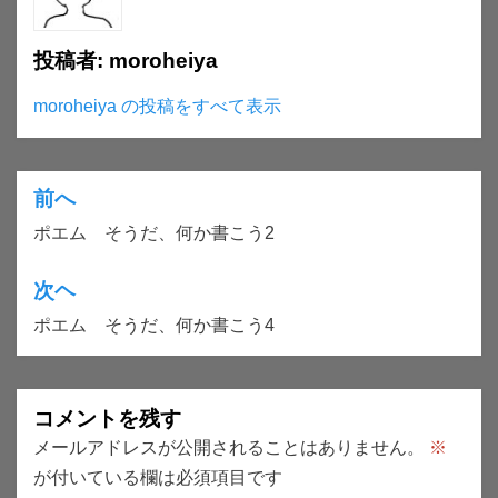
投稿者:
moroheiya
moroheiya の投稿をすべて表示
前へ
投
ポエム そうだ、何か書こう2
稿
ナ
次ヘ
ビ
ポエム そうだ、何か書こう4
ゲ
ー
コメントを残す
シ
メールアドレスが公開されることはありません。
※
ョ
が付いている欄は必須項目です