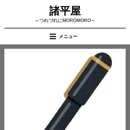
コ
諸平屋
ン
テ
～つれづれにMOROMORO～
ン
ツ
メニュー
へ
移
動
す
る