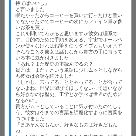
持てばいいし」
と言いました
眠たかったからコーヒーを買いに行ったけど置い
てなかったのでコーヒーの次にカフェイン量が多
いお茶を買う
これを聞いてわかると思いますが彼女は理系で
す。目的のために手順を変える、宇宙でボールペ
ンが使えなければ鉛筆を使うタイプともいえます
そんなことを彼女は話しながら貴方の手に持って
いる本に気が付きました
「あれ？また歴史の本読んでるの？」
貴方は「また」という単語に少しムッとしながら
も彼女は会話を続けました
「しかし、言ってることとやってることが合って
ないよね。世界に滅びてほしくないって思いなが
ら好きなのは歴史、工学とか学べば世界のために
なるのに」
貴方がムッとしていることに気が付いたのでしょ
う、彼女は今までの言葉を誤魔化すように言葉を
つづけました
「まあそんなもんか、好きなものは好きだもん
ね。」