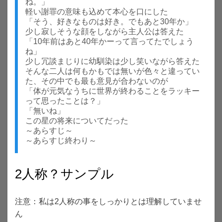
ね。」
軽い謝罪の意味も込めて本心を口にした
「そう、好きなものは好き。でもあと30年か」
少し寂しそうな顔をしながら主人公は答えた
「10年前はあと40年かーって言ってたでしょう
ね」
少し冗談まじりに幼馴染は少し笑いながら答えた
そんな二人は何もかもでは無いが色々と違ってい
た、その中でも最も意見が合わないのが
「体が元気なうちに世界が終わることをラッキー
って思ったことは？」
「無いね」
この星の将来についてだった
～あらすじ～
～あらすじ終わり～
2人称？サンプル
注意：私は2人称の事をしっかりとは理解していませ
ん