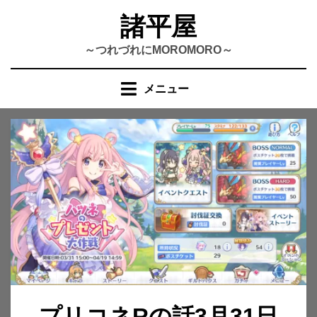
コ
諸平屋
ン
テ
～つれづれにMOROMORO～
ン
ツ
メニュー
へ
移
動
す
る
プリコネRの話3月31日