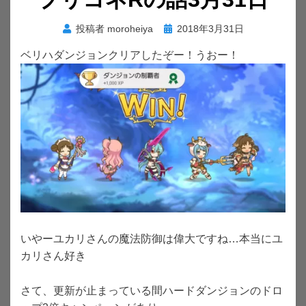
投
投稿者
moroheiya
2018年3月31日
稿
ベリハダンジョンクリアしたぞー！うおー！
日:
いやーユカリさんの魔法防御は偉大ですね…本当にユ
カリさん好き
さて、更新が止まっている間ハードダンジョンのドロ