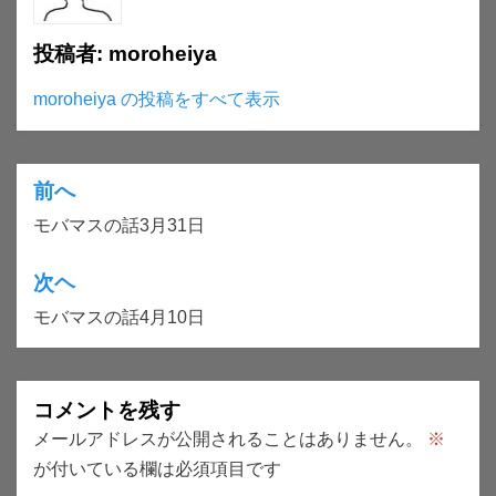
投稿者:
moroheiya
moroheiya の投稿をすべて表示
前へ
投
モバマスの話3月31日
稿
ナ
次ヘ
ビ
モバマスの話4月10日
ゲ
ー
コメントを残す
シ
メールアドレスが公開されることはありません。
※
ョ
が付いている欄は必須項目です
ン