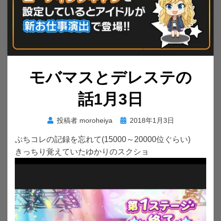
モバマスとデレステの
話1月3日
投
投稿者
moroheiya
2018年1月3日
稿
ぷちコレの記録を忘れて(15000～20000位ぐらい)
日:
きっちり覚えていたゆかりのスクショ