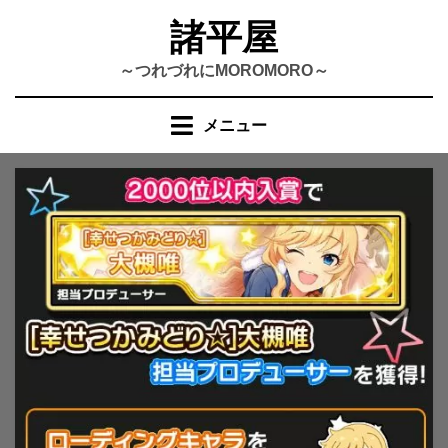
コ
諸平屋
ン
テ
～つれづれにMOROMORO～
ン
ツ
メニュー
へ
移
動
す
る