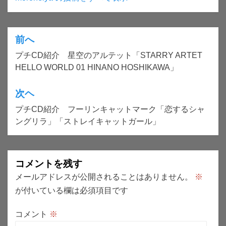
前へ
投
プチCD紹介 星空のアルテット「STARRY ARTET
稿
HELLO WORLD 01 HINANO HOSHIKAWA」
ナ
ビ
次ヘ
ゲ
プチCD紹介 フーリンキャットマーク「恋するシャ
ングリラ」「ストレイキャットガール」
ー
シ
ョ
コメントを残す
ン
メールアドレスが公開されることはありません。
※
が付いている欄は必須項目です
コメント
※