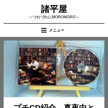
コ
諸平屋
ン
テ
～つれづれにMOROMORO～
ン
ツ
メニュー
へ
移
動
す
る
プチCD紹介 真夜中と