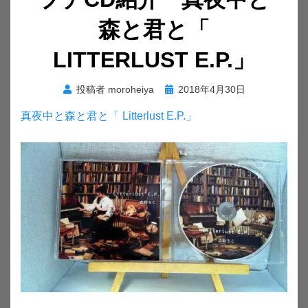
森と君と「
LITTERLUST E.P.」
投
投稿者
moroheiya
2018年4月30日
稿
真夜中と森と君と「 Litterlust E.P.」
日: